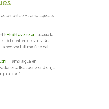
ues
perfectament servit amb aquests
 El
FRESH eye serum
alleuja la
 pell del contorn dels ulls. Una
la segona i última fase del
chi_ _
amb aigua en
ctivador està llest per prendre, i ja
ergia al 100%