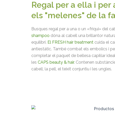
Regal per a ella i per 
els "melenes" de la f
Busques regal per a una o un «friqui» del cab
shampoo
dóna al cabell una brillantor natura
equilibri.
El FRESH hair treatment
cuida el ca
antiestàtic. També combat els embolics i per
completar el paquet de bellesa capil·lar ide
les
CAPS beauty & hair
. Contenen substàncies
cabell, la pell, el teixit conjuntiu i les ungles.