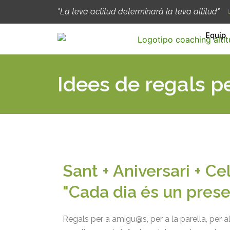
Ir
"La teva actitud determinarà la teva altitud"
al
contenido
Equip
Idees de regals p
Sant + Aniversari + Ce
"Cada dia és un prese
Regals per a amigu@s, per a la parella, per a