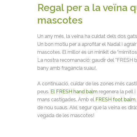
Regal per a la veïna 
mascotes
Un any més, la veïna ha cuidat dels dos ga
Un bon motiu per a aprofitar el Nadal i agrair
mascotes. El millor és un minikit de “mimitos
La nostra recomanació: gaudir del *FRESH b
bany amb fragància suau!.
A continuació, cuidar de les zones més cast
peus.
El FRESH hand balm
regenera la pell i
mans castigades. Amb el
FRESH foot balm
de nou suaus. Així, segur que la veïna es dirà:
vegada de les mascotes!