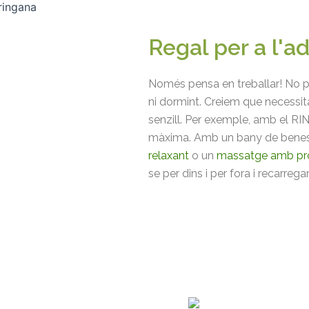
Regal per a l'ad
Només pensa en treballar! No pa
ni dormint. Creiem que necessit
senzill. Per exemple, amb el RI
màxima. Amb un bany de benest
relaxant
o un
massatge amb pr
se per dins i per fora i recarrega