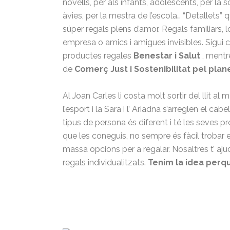
novells, per als infants, adolescents, per la s
àvies, per la mestra de l’escola… “Detallets”
súper regals plens d’amor. Regals familiars, l
empresa o amics i amigues invisibles. Sigui 
productes regales
Benestar i Salut
, mentr
de
Comerç Just i Sostenibilitat pel plan
Al Joan Carles li costa molt sortir del llit al m
l’esport i la Sara i l’ Ariadna s’arreglen el cabe
tipus de persona és diferent i té les seves pr
que les coneguis, no sempre és fàcil trobar e
massa opcions per a regalar. Nosaltres t’ aj
regals individualitzats.
Tenim la idea perqu