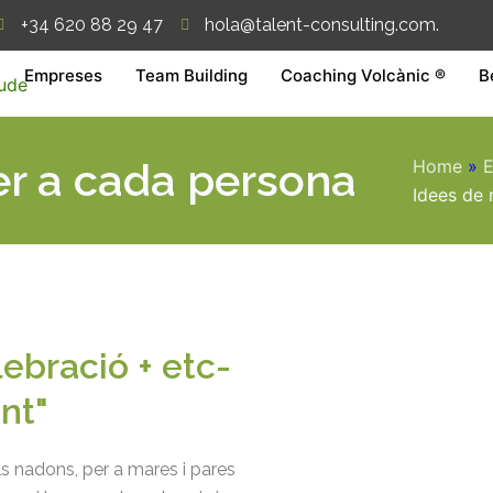
+34 620 88 29 47
hola@talent-consulting.com.
Empreses
Team Building
Coaching Volcànic ®
B
er a cada persona
Home
»
E
Idees de 
lebració + etc-
nt"
ls nadons, per a mares i pares