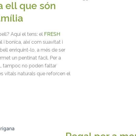
a ell que són
amília
ell? Aquí el tens: el
FRESH
l i bonica, així com suavitat i
bell enriquint-lo, a més de ser
met un pentinat fàcil. Per a
al, tampoc no poden faltar
 vitals naturals que reforcen el