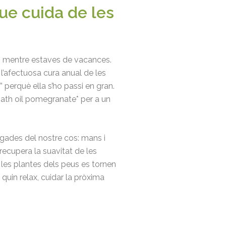
que cuida de les
ts mentre estaves de vacances.
 l’afectuosa cura anual de les
” perquè ella s’ho passi en gran.
ath oil pomegranate* per a un
igades del nostre cos: mans i
 recupera la suavitat de les
, les plantes dels peus es tornen
 quin relax, cuidar la pròxima