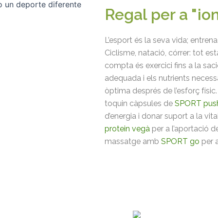
Regal per a "ion
L’esport és la seva vida; entre
Ciclisme, natació, córrer: tot es
compta és exercici fins a la sac
adequada i els nutrients necessa
òptima després de l’esforç físic
toquin càpsules de
SPORT pus
d’energia i donar suport a la vita
protein vegà
per a l’aportació d
massatge amb
SPORT go
per a