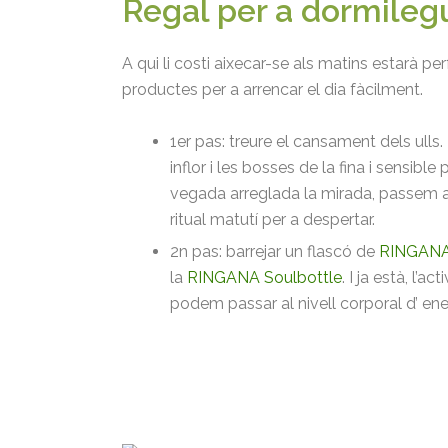
Regal per a dormileg
A qui li costi aixecar-se als matins estarà 
productes per a arrencar el dia fàcilment.
1er pas: treure el cansament dels ulls.
inflor i les bosses de la fina i sensible
vegada arreglada la mirada, passem a 
ritual matutí per a despertar.
2n pas: barrejar un flascó de
RINGANA
la
RINGANA Soulbottle
. I ja està, l’a
podem passar al nivell corporal d’ en