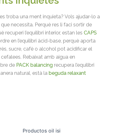
nts inquietes
 es troba una ment inquieta? Vols ajudar-lo a
que necessita. Perquè res li faci sortir de
recuperi l’equilibri interior, estan les
CAPS
rdre en l’equilibri àcid-base, perquè aporta
rès, sucre, cafè o alcohol pot acidificar el
o cefalees. Rebaixat amb aigua en
obre de
PACK balancing
recupera l’equilibri
manera natural, està la
beguda relaxant