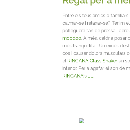
Regal per a me
Entre els teus amics o familiars
calmar-se i relaxar-se? Tenim el 
polleguera tan de pressa i perquè 
moodoo
. A més, caldria posar o
més tranquil·litat. Un excés d’est
cos i causar dolors musculars 
el
RINGANA Glass Shaker
, un s
interior. Per a agafar el son de 
RINGANAisi_ _.