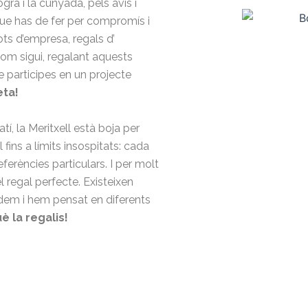
ogra i la cunyada, pels avis i
 que has de fer per compromís i
ots d’empresa, regals d’
com sigui, regalant aquests
e participes en un projecte
eta!
atí, la Meritxell està boja per
ll fins a límits insospitats: cada
eferències particulars. I per molt
l regal perfecte. Existeixen
udem i hem pensat en diferents
è la regalis!