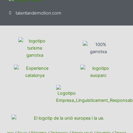
talentandemotion.com
Inici
/
Equip
/
Biblioteca
/
Testimonis
/
Regala salut!
/
Novetats
/
Terapia