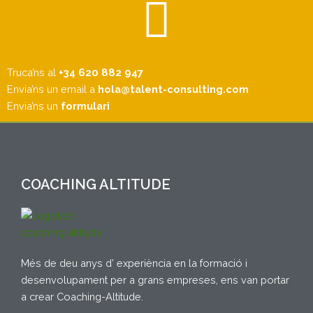
Truca’ns al
+34 620 882 947
Envia’ns un email a
hola@talent-consulting.com
Envia’ns un
formulari
COACHING ALTITUDE
Més de deu anys d’ experiència en la formació i
desenvolupament per a grans empreses, ens van portar
a crear Coaching-Altitude.