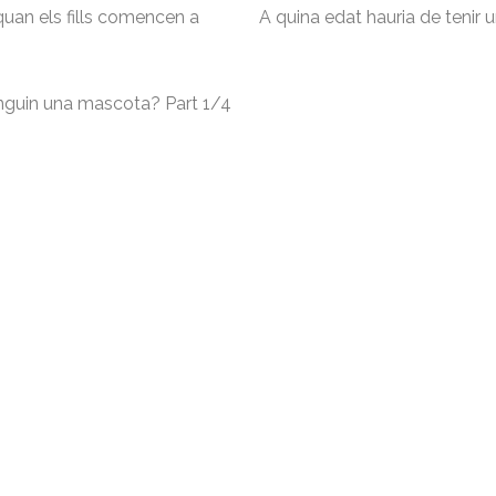
quan els fills comencen a
A quina edat hauria de tenir
inguin una mascota? Part 1/4