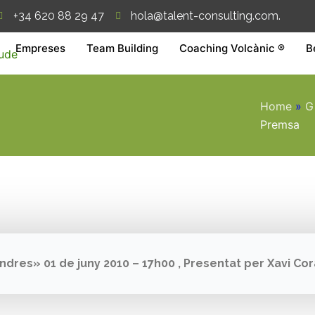
+34 620 88 29 47
hola@talent-consulting.com.
Empreses
Team Building
Coaching Volcànic ®
B
Home
»
G
Premsa
res» 01 de juny 2010 – 17h00 , Presentat per Xavi Coral