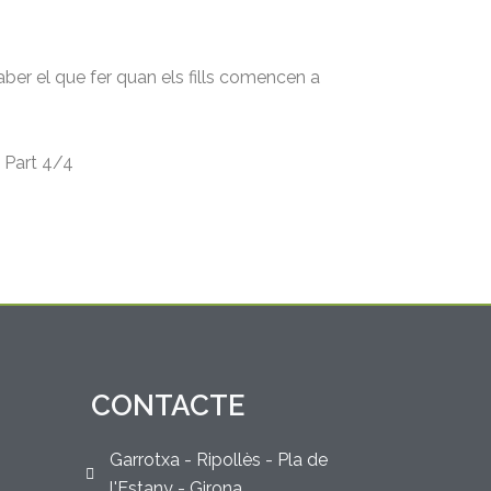
aber el que fer quan els fills comencen a
 Part 4/4
CONTACTE
Garrotxa - Ripollès - Pla de
l'Estany - Girona