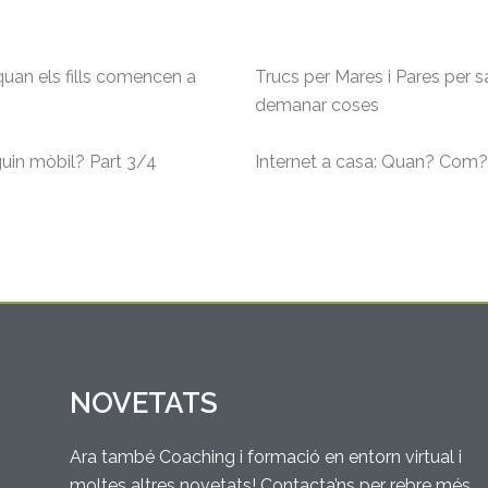
quan els fills comencen a
Trucs per Mares i Pares per s
demanar coses
guin mòbil? Part 3/4
Internet a casa: Quan? Com?
NOVETATS
Ara també Coaching i formació en entorn virtual i
moltes altres novetats! Contacta’ns per rebre més