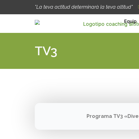
Ir
"La teva actitud determinarà la teva altitud"
al
contenido
Equip
TV3
Programa TV3 «Divend