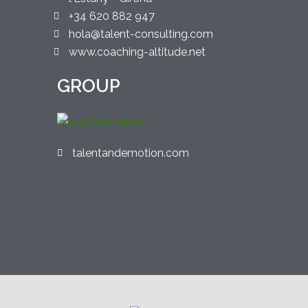
+34 620 882 947
hola@talent-consulting.com
www.coaching-altitude.net
GROUP
talentandemotion.com