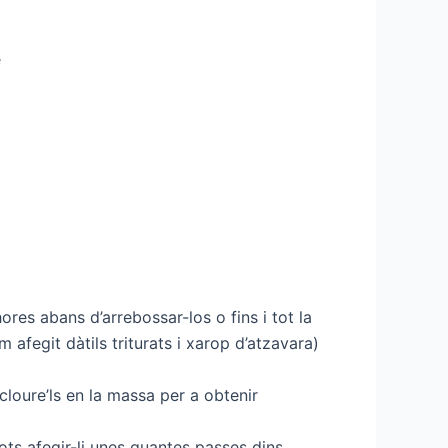
é
ores abans d’arrebossar-los o fins i tot la
afegit dàtils triturats i xarop d’atzavara)
cloure’ls en la massa per a obtenir
pots afegir-li unes quantes passes dins,