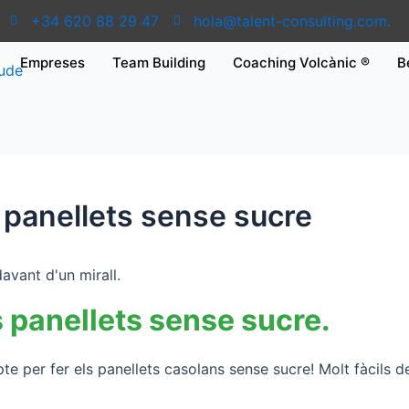
+34 620 88 29 47
hola@talent-consulting.com.
Empreses
Team Building
Coaching Volcànic ®
B
s panellets sense sucre
s panellets sense sucre.
e per fer els panellets casolans sense sucre! Molt fàcils d