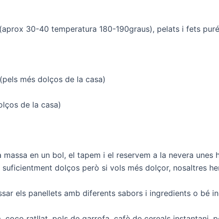
 (aprox 30-40 temperatura 180-190graus), pelats i fets pur
 (pels més dolços de la casa)
olços de la casa)
la massa en un bol, el tapem i el reservem a la nevera unes h
suficientment dolços però si vols més dolçor, nosaltres hem 
ar els panellets amb diferents sabors i ingredients o bé in
, coco ratllat, pols de garrofa, cafè de cereals instantani, 