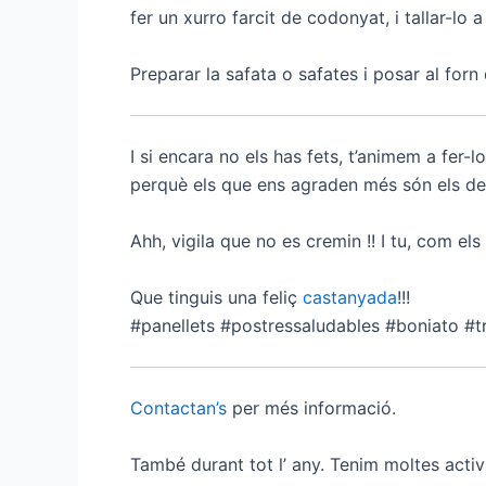
fer un xurro farcit de codonyat, i tallar-lo a
Preparar la safata o safates i posar al forn 
I si encara no els has fets, t’animem a fer
perquè els que ens agraden més són els de
Ahh, vigila que no es cremin !! I tu, com els
Que tinguis una feliç
castanyada
!!!
#panellets #postressaludables #boniato #t
Contactan’s
per més informació.
També durant tot l’ any. Tenim moltes activi