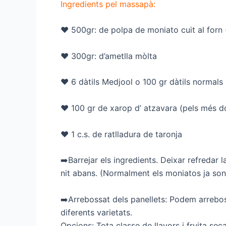
Ingredients pel massapà:
♥️ 500gr: de polpa de moniato cuit al forn
♥️ 300gr: d’ametlla mòlta
♥️ 6 dàtils Medjool o 100 gr dàtils normals
♥️ 100 gr de xarop d’ atzavara (pels més d
♥️ 1 c.s. de ratlladura de taronja
➡️Barrejar els ingredients. Deixar refredar 
nit abans. (Normalment els moniatos ja son 
➡️Arrebossat dels panellets: Podem arreboss
diferents varietats.
Opcions: Tota classe de llavors i fruita seca