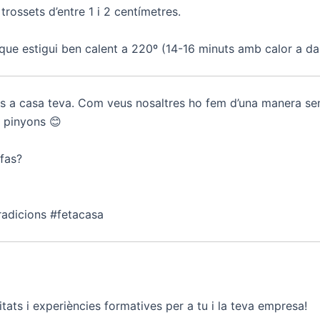
 trossets d’entre 1 i 2 centímetres.
que estigui ben calent a 220º (14-16 minuts amb calor a dalt i
-los a casa teva. Com veus nosaltres ho fem d’una manera sen
 pinyons 😊
 fas?
radicions #fetacasa
tats i experiències formatives per a tu i la teva empresa!