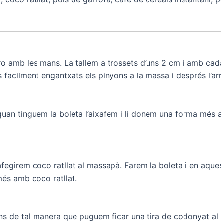
o amb les mans. La tallem a trossets d’uns 2 cm i amb cad
s facilment engantxats els pinyons a la massa i després l’
quan tinguem la boleta l’aixafem i li donem una forma més a
afegirem coco ratllat al massapà. Farem la boleta i en aque
és amb coco ratllat.
 de tal manera que puguem ficar una tira de codonyat al ce