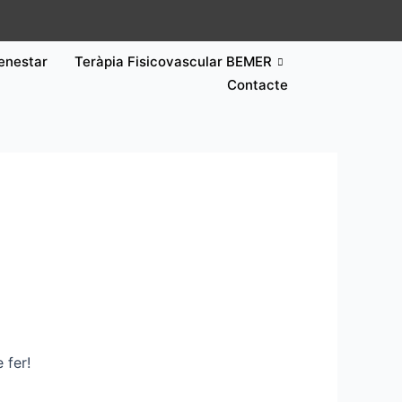
enestar
Teràpia Fisicovascular BEMER
Contacte
e fer!