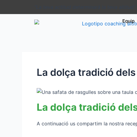
Ir
Navegación
"La teva actitud determinarà la teva altitud"
al
de
contenido
entradas
Equip
La dolça tradició del
La dolça tradició del
A continuació us compartim la nostra recept