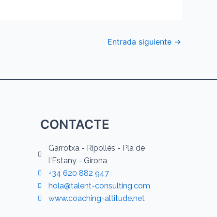
Entrada siguiente
→
CONTACTE
Garrotxa - Ripollès - Pla de
l'Estany - Girona
+34 620 882 947
hola@talent-consulting.com
www.coaching-altitude.net