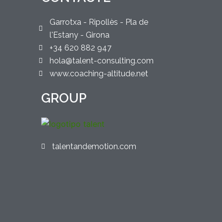
Garrotxa - Ripollès - Pla de
l'Estany - Girona
+34 620 882 947
hola@talent-consulting.com
www.coaching-altitude.net
GROUP
talentandemotion.com