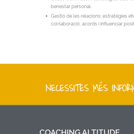
benestar personal.
Gestió de les relacions: estratègies e
col•laboració, acords i influenciar pos
NECESSITES MÉS INFOR
COACHING ALTITUDE