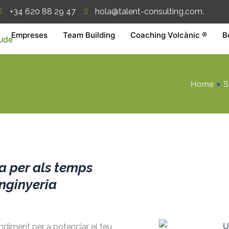
+34 620 88 29 47
hola@talent-consulting.com.
Empreses
Team Building
Coaching Volcànic ®
B
Home
»
S
a per als temps
enginyeria
endiment per a potenciar el teu