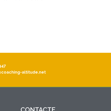
947
@coaching-altitude.net
CONTACTE