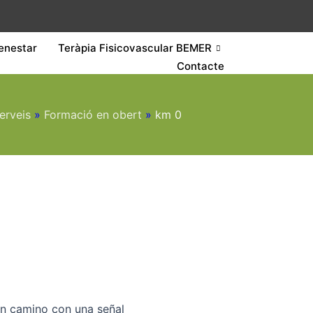
enestar
Teràpia Fisicovascular BEMER
Contacte
erveis
»
Formació en obert
»
km 0