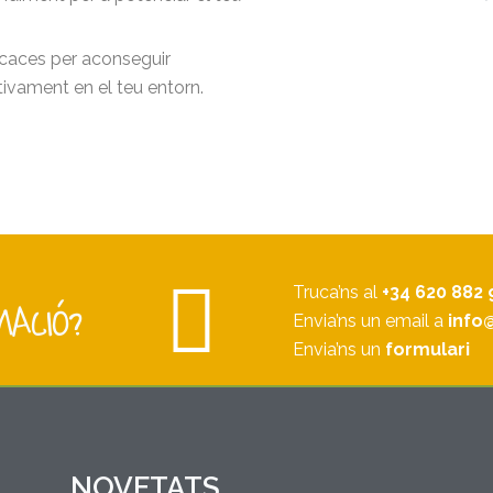
ficaces per aconseguir
itivament en el teu entorn.
Truca’ns al
+34 620 882 
MACIÓ?
Envia’ns un email a
info
Envia’ns un
formulari
NOVETATS