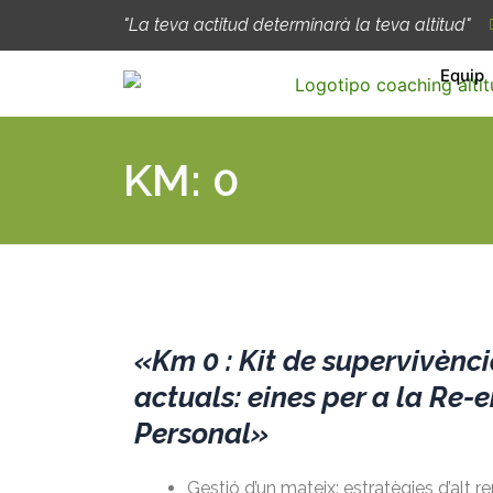
Ir
"La teva actitud determinarà la teva altitud"
al
contenido
Equip
KM: 0
«Km 0 : Kit de supervivènci
actuals: eines per a la Re-
Personal»
Gestió d’un mateix: estratègies d’alt r