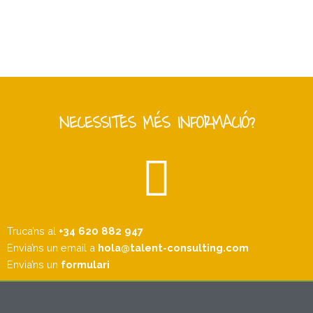
NECESSITES MÉS INFORMACIÓ?
Truca’ns al
+34 620 882 947
Envia’ns un email a
hola@talent-consulting.com
Envia’ns un
formulari