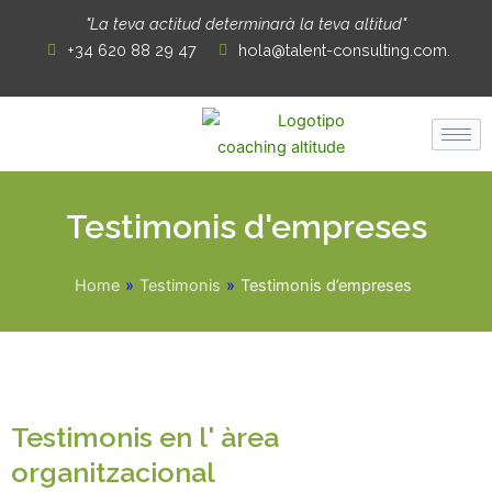
Ir
"La teva actitud determinarà la teva altitud"
al
+34 620 88 29 47
hola@talent-consulting.com.
contenido
Testimonis d'empreses
Home
»
Testimonis
»
Testimonis d’empreses
Testimonis en l' àrea
organitzacional