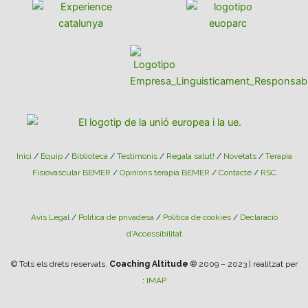
Inici
/
Equip
/
Biblioteca
/
Testimonis
/
Regala salut!
/
Novetats
/
Terapia
Fisiovascular BEMER
/
Opinions terapia BEMER
/
Contacte
/
RSC
Avís Legal
/
Política de privadesa
/
Política de cookies
/
Declaració
d’Accessibilitat
© Tots els drets reservats.
Coaching Altitude
® 2009 – 2023 | realitzat per
:
IMAP