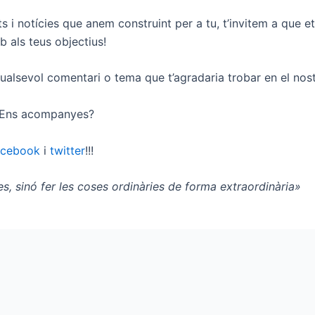
ats i notícies que anem construint per a tu, t’invitem a que e
 als teus objectius!
 qualsevol comentari o tema que t’agradaria trobar en el nos
. Ens acompanyes?
acebook
i
twitter
!!!
es, sinó fer les coses ordinàries de forma extraordinària»