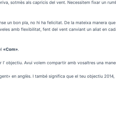
riva, sotmès als capricis del vent. Necessitem fixar un rumb
nse un bon pla, no hi ha felicitat. De la mateixa manera que
 veles amb flexibilitat, fent del vent canviant un aliat en 
el
«Com»
.
ar l’ objectiu. Avui volem compartir amb vosaltres una man
gent» en anglès. I també significa que el teu objectiu 2014,