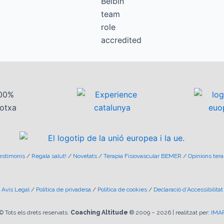
estimonis
/
Regala salut!
/
Novetats
/
Terapia Fisiovascular BEMER
/
Opinions ter
Avís Legal
/
Política de privadesa
/
Política de cookies
/
Declaració d’Accessibilitat
© Tots els drets reservats.
Coaching Altitude
® 2009 –
2026
| realitzat per:
IMA