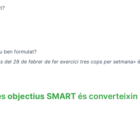
t?
u ben formulat?
s del 28 de febrer de fer exercici tres cops per setmana»
é
es
objectius
SMART
és converteixin