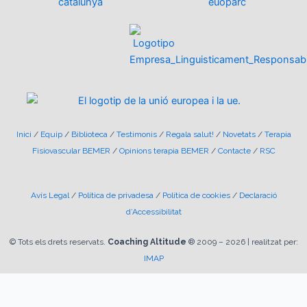
Inici
/
Equip
/
Biblioteca
/
Testimonis
/
Regala salut!
/
Novetats
/
Terapia
Fisiovascular BEMER
/
Opinions terapia BEMER
/
Contacte
/
RSC
Avís Legal
/
Política de privadesa
/
Política de cookies
/
Declaració
d’Accessibilitat
© Tots els drets reservats.
Coaching Altitude
® 2009 –
2026
| realitzat per:
IMAP