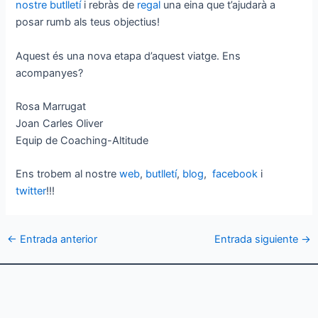
nostre butlletí
i rebràs de
regal
una eina que t’ajudarà a
posar rumb als teus objectius!
Aquest és una nova etapa d’aquest viatge. Ens
acompanyes?
Rosa Marrugat
Joan Carles Oliver
Equip de Coaching-Altitude
Ens trobem al nostre
web
,
butlletí
,
blog
,
facebook
i
twitter
!!!
←
Entrada anterior
Entrada siguiente
→