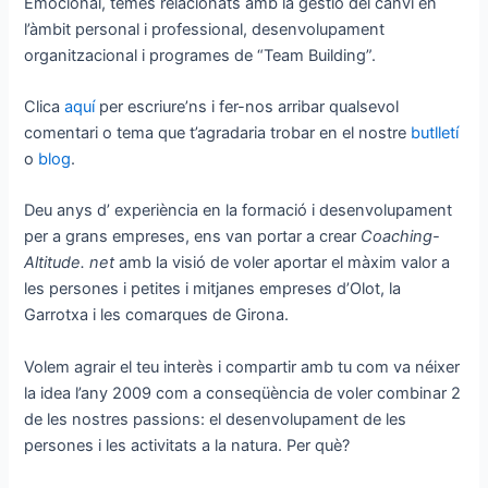
Emocional, temes relacionats amb la gestió del canvi en
l’àmbit personal i professional, desenvolupament
organitzacional i programes de “Team Building”.
Clica
aquí
per escriure’ns i fer-nos arribar qualsevol
comentari o tema que t’agradaria trobar en el nostre
butlletí
o
blog
.
Deu anys d’ experiència en la formació i desenvolupament
per a grans empreses, ens van portar a crear
Coaching-
Altitude. net
amb la visió de voler aportar el màxim valor a
les persones i petites i mitjanes empreses d’Olot, la
Garrotxa i les comarques de Girona.
Volem agrair el teu interès i compartir amb tu com va néixer
la idea l’any 2009 com a conseqüència de voler combinar 2
de les nostres passions: el desenvolupament de les
persones i les activitats a la natura. Per què?