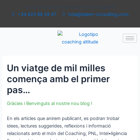
Ir
Navegación
"La teva actitud determinarà la teva altitud"
al
de
+34 620 88 29 47
hola@talent-consulting.com.
contenido
entradas
Un viatge de mil milles
comença amb el primer
pas…
Gràcies i Benvinguts al nostre nou blog !
En els articles que anirem publicant, es podran trobar
idees, lectures suggerides, reflexions i informació
relacionats amb el món del Coaching, PNL, Intel•ligència