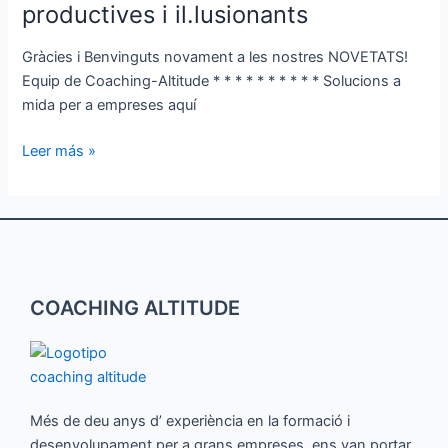
productives
productives i il.lusionants
i
il.lusionants
Gràcies i Benvinguts novament a les nostres NOVETATS!
Equip de Coaching-Altitude * * * * * * * * * * Solucions a
mida per a empreses aquí
Leer más »
COACHING ALTITUDE
Més de deu anys d’ experiència en la formació i
desenvolupament per a grans empreses, ens van portar